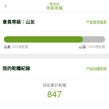
悟空的
等級/乾糧
會員等級：
山友
會員等級表
153
還差
塊乾糧升級
山友
300塊乾糧
山癡
1000塊乾糧
我的乾糧紀錄
如何賺乾糧
目前累計乾糧
847