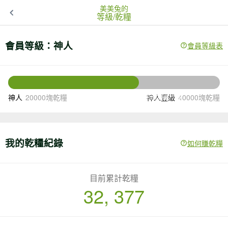
美美兔的
等級/乾糧
會員等級：
神人
會員等級表
7623
還差
塊乾糧升級
神人
20000塊乾糧
神人壹級
40000塊乾糧
我的乾糧紀錄
如何賺乾糧
目前累計乾糧
32, 377