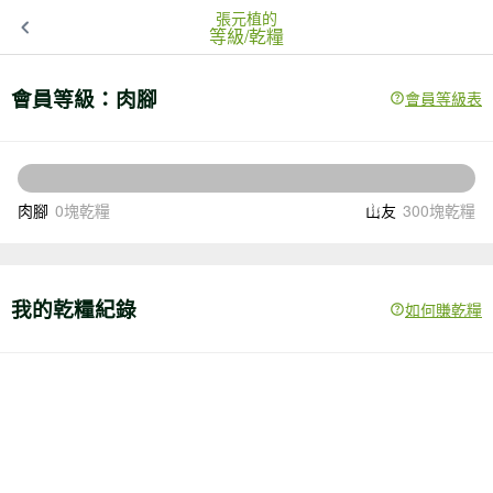
張元植的
等級/乾糧
會員等級：
肉腳
會員等級表
300
還差
塊乾糧升級
肉腳
0塊乾糧
山友
300塊乾糧
我的乾糧紀錄
如何賺乾糧