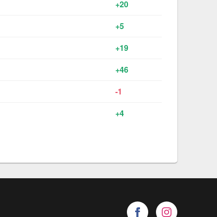
+20
+5
+19
+46
-1
+4