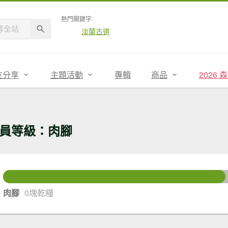
熱門關鍵字
淡蘭古道
友分享
主題活動
專輯
商品
2026
員等級：肉腳
13
還差
肉腳
0塊乾糧