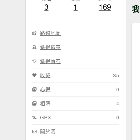
3
1
169
我
路線地圖
獲得徽章
獲得寶石
收藏
35
心得
0
相簿
4
GPX
0
關於我