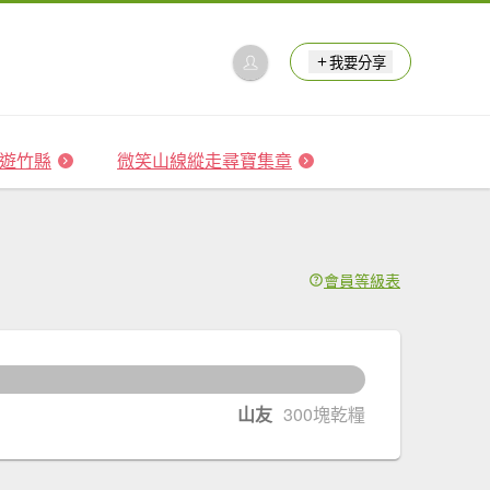
我要分享
 森遊竹縣
微笑山線縱走尋寶集章
會員等級表
1
塊乾糧升級
山友
300塊乾糧