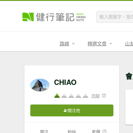
路線
精選文章
山
會
CHIAO
肉腳
關注他
關注
粉絲
乾糧