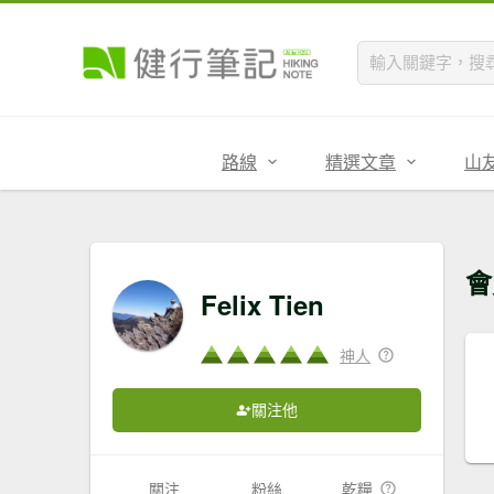
路線
精選文章
山
會
Felix Tien
神人
關注他
關注
粉絲
乾糧