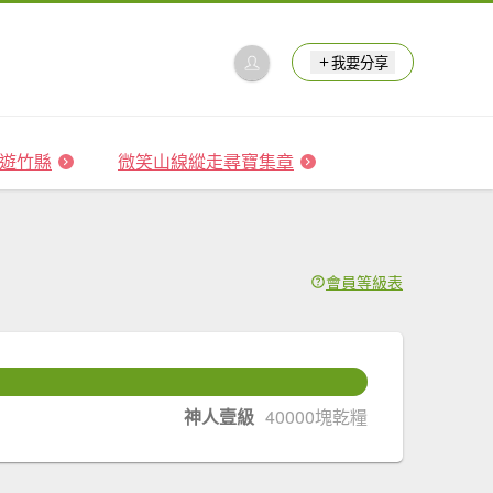
我要分享
 森遊竹縣
微笑山線縱走尋寶集章
會員等級表
424
塊乾糧升級
神人壹級
40000塊乾糧