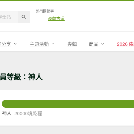
熱門關鍵字
淡蘭古道
友分享
主題活動
專輯
商品
2026
員等級：神人
30
還差
神人
20000塊乾糧