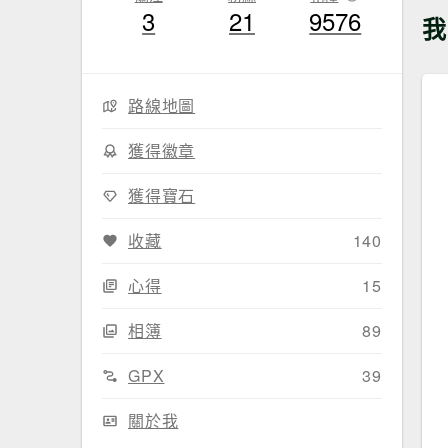
3
21
9576
我
路線地圖
獲得徽章
獲得寶石
收藏
140
心得
15
相簿
89
GPX
39
關於我