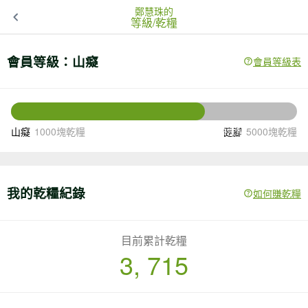
鄭慧珠的
等級/乾糧
會員等級：
山癡
會員等級表
1285
還差
塊乾糧升級
山癡
1000塊乾糧
健腳
5000塊乾糧
我的乾糧紀錄
如何賺乾糧
目前累計乾糧
3, 715