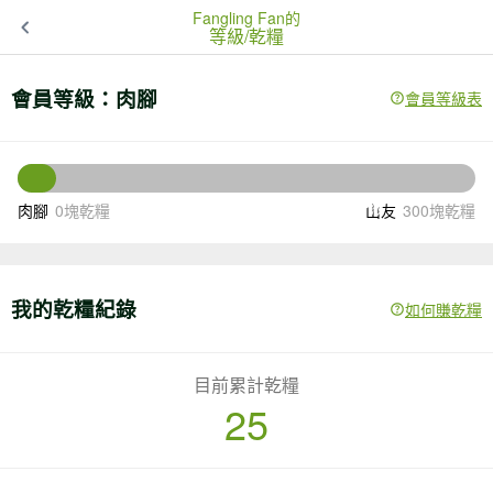
Fangling Fan的
等級/乾糧
會員等級：
肉腳
會員等級表
275
還差
塊乾糧升級
肉腳
0塊乾糧
山友
300塊乾糧
我的乾糧紀錄
如何賺乾糧
目前累計乾糧
25