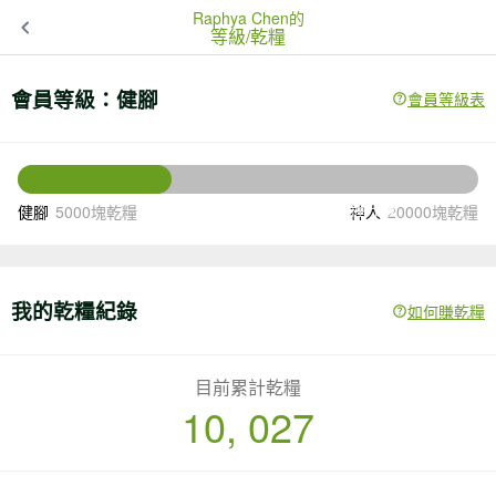
Raphya Chen的
等級/乾糧
會員等級：
健腳
會員等級表
9973
還差
塊乾糧升級
健腳
5000塊乾糧
神人
20000塊乾糧
我的乾糧紀錄
如何賺乾糧
目前累計乾糧
10, 027