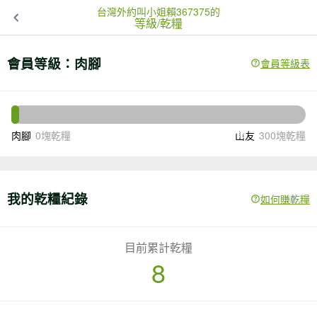
台灣外約叫小姐賴367375的
等級/乾糧
會員等級：
肉腳
會員等級表
292
還差
塊乾糧升級
肉腳
0塊乾糧
山友
300塊乾糧
我的乾糧紀錄
如何賺乾糧
目前累計乾糧
8