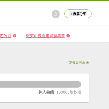
我要分享
 森遊竹縣
微笑山線縱走尋寶集章
會員等級表
633
塊乾糧升級
神人叁級
150000塊乾糧