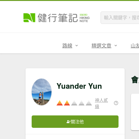
路線
精選文章
山
會
Yuander Yun
神人貳
級
關注他