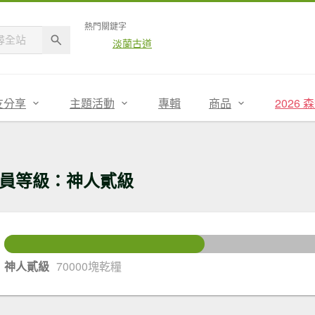
熱門關鍵字
淡蘭古道
友分享
主題活動
專輯
商品
2026
員等級：神人貳級
50
還差
神人貳級
70000塊乾糧