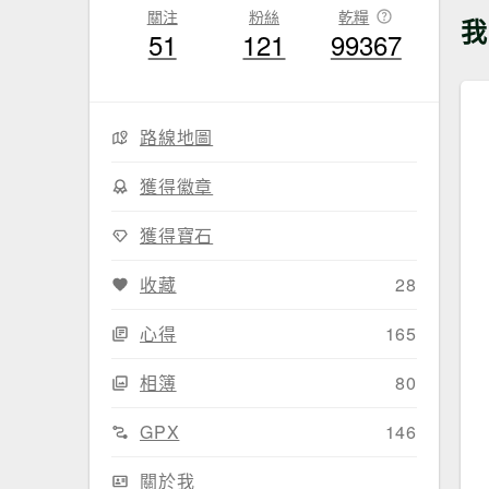
關注
粉絲
乾糧
我
51
121
99367
路線地圖
獲得徽章
獲得寶石
收藏
28
心得
165
相簿
80
GPX
146
關於我