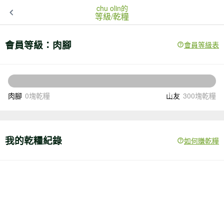
chu olin的
等級/乾糧
會員等級：
肉腳
會員等級表
300
還差
塊乾糧升級
肉腳
0塊乾糧
山友
300塊乾糧
我的乾糧紀錄
如何賺乾糧