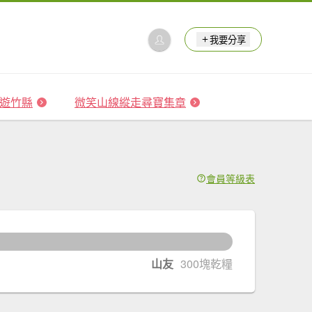
我要分享
 森遊竹縣
微笑山線縱走尋寶集章
會員等級表
5
塊乾糧升級
山友
300塊乾糧