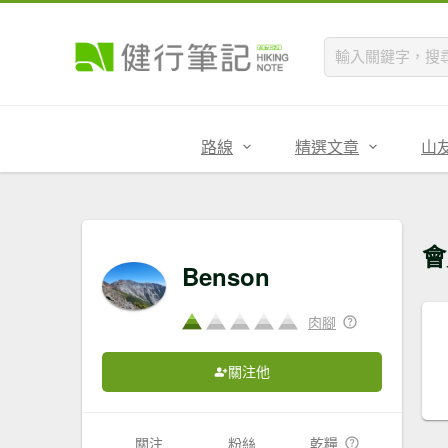
路線
精選文章
山
會
Benson
肉腳
關注他
關注
粉絲
乾糧