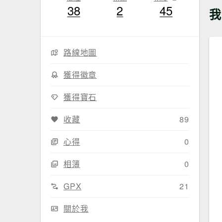
38
2
45
我
路線地圖
獲得徽章
獲得寶石
收藏
89
心得
0
相簿
0
GPX
21
關於我