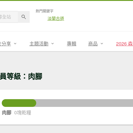
熱門關鍵字
淡蘭古道
友分享
主題活動
專輯
商品
2026
員等級：肉腳
25
還差
肉腳
0塊乾糧