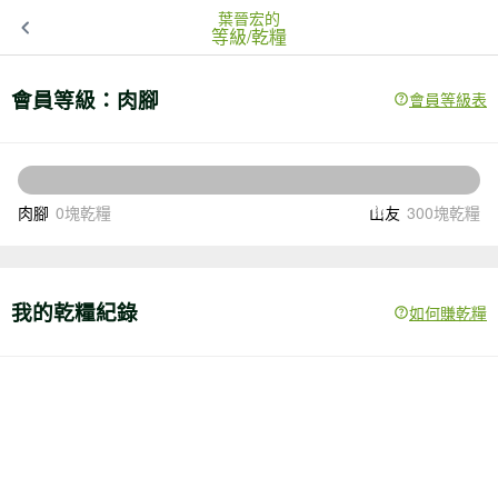
葉晉宏的
等級/乾糧
會員等級：
肉腳
會員等級表
300
還差
塊乾糧升級
肉腳
0塊乾糧
山友
300塊乾糧
我的乾糧紀錄
如何賺乾糧