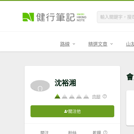
路線
精選文章
山
會
沈裕湘
肉腳
關注他
關注
粉絲
乾糧