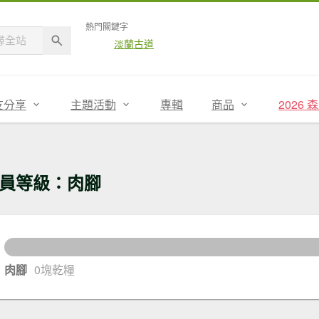
熱門關鍵字
淡蘭古道
友分享
主題活動
專輯
商品
2026
員等級：肉腳
30
還差
肉腳
0塊乾糧