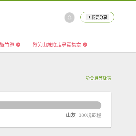
我要分享
 森遊竹縣
微笑山線縱走尋寶集章
會員等級表
0
塊乾糧升級
山友
300塊乾糧