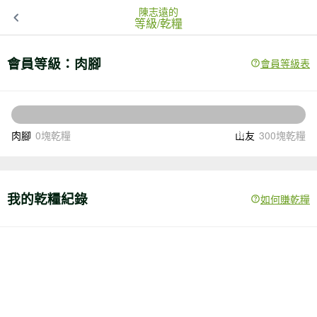
陳志遠的
等級/乾糧
會員等級：
肉腳
會員等級表
300
還差
塊乾糧升級
肉腳
0塊乾糧
山友
300塊乾糧
我的乾糧紀錄
如何賺乾糧