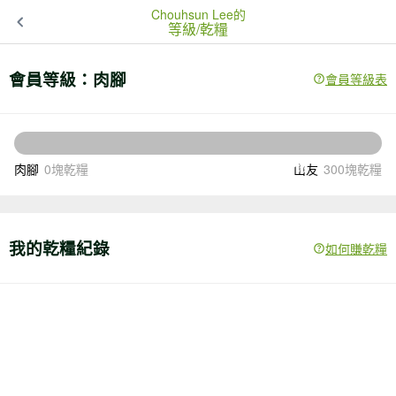
Chouhsun Lee的
等級/乾糧
會員等級：
肉腳
會員等級表
300
還差
塊乾糧升級
肉腳
0塊乾糧
山友
300塊乾糧
我的乾糧紀錄
如何賺乾糧