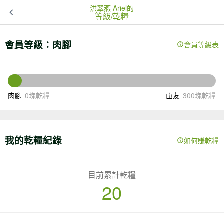
洪翠燕 Ariel的
等級/乾糧
會員等級：
肉腳
會員等級表
280
還差
塊乾糧升級
肉腳
0塊乾糧
山友
300塊乾糧
我的乾糧紀錄
如何賺乾糧
目前累計乾糧
20