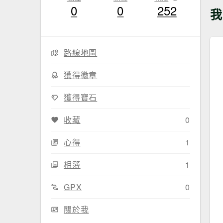
0
0
252
我
路線地圖
獲得徽章
獲得寶石
收藏
0
心得
1
相簿
1
GPX
0
關於我