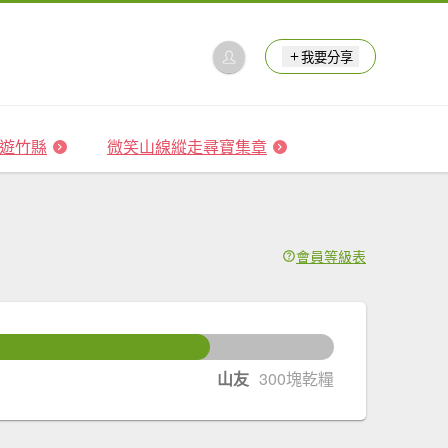
我要分享
 森遊竹縣
微笑山線縱走尋寶集章
會員等級表
塊乾糧升級
山友
300塊乾糧