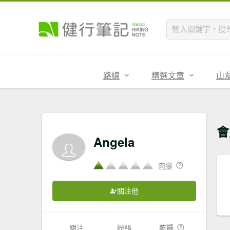
路線
精選文章
山
會
Angela
肉腳
關注他
關注
粉絲
乾糧