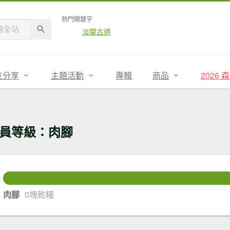
熱門關鍵字
淡蘭古道
友分享
主題活動
專輯
商品
2026
員等級：肉腳
48
還差
肉腳
0塊乾糧