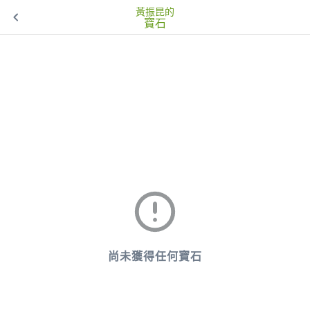
黃振昆的
寶石
尚未獲得任何寶石