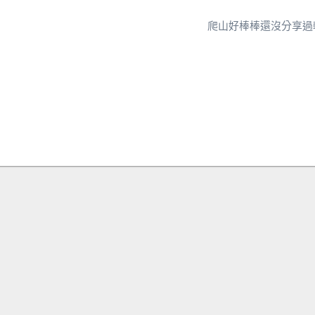
爬山好棒棒還沒分享過