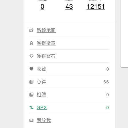
0
43
12151
路線地圖
獲得徽章
獲得寶石
收藏
0
心得
66
相簿
0
GPX
0
關於我