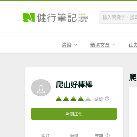
路線
精選文章
山
爬
爬山好棒棒
健腳
關注他
關注
粉絲
乾糧