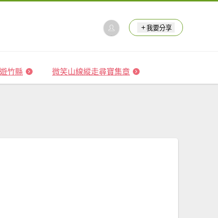
我要分享
 森遊竹縣
微笑山線縱走尋寶集章