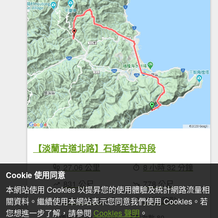
【淡蘭古道北路】石城至牡丹段
27.06 公里
8 小時 32 分鐘
Cookie 使用同意
831 公尺
778 公尺
本網站使用 Cookies 以提昇您的使用體驗及統計網路流量相
2018-12-08
31 個路點
關資料。繼續使用本網站表示您同意我們使用 Cookies。若
您想進一步了解，請參閱
Cookies 聲明
。
上傳日期 2018-12-09
下載次數 80