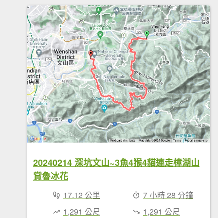
20240214 深坑文山~3魚4猴4貓連走樟湖山
賞魯冰花
17.12 公里
7 小時 28 分鐘
1,291 公尺
1,291 公尺