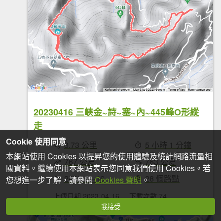
20230416 三峽金~詩~塞~內~445峰O形縱
走
Cookie 使用同意
8.73 公里
5 小時 1 分鐘
本網站使用 Cookies 以提昇您的使用體驗及統計網路流量相
767 公尺
763 公尺
關資料。繼續使用本網站表示您同意我們使用 Cookies。若
2023-04-16
28 個路點
您想進一步了解，請參閱
Cookies 聲明
。
上傳日期 2023-04-16
下載次數 74
我接受