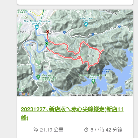
20231227~新店版ㄟ赤心尖峰縱走(新店11
峰)
21.19 公里
8 小時 42 分鐘