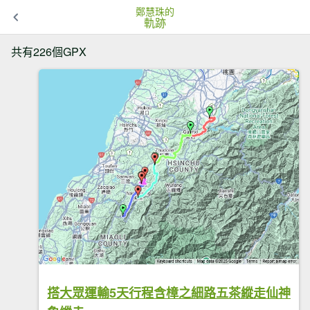
鄭慧珠的
軌跡
共有226個GPX
搭大眾運輸5天行程含樟之細路五茶縱走仙神