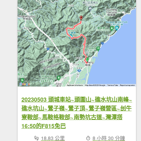
20230503 頭城車站~頭圍山~礁水坑山南峰~
礁水坑山~鶯子嶺~鶯子頂~鶯子嶺營區~刣牛
寮鞍部~馬鞍格鞍部~南勢坑古道~灣潭搭
16:50的F815免巴
18.83 公里
8 小時 30 分鐘