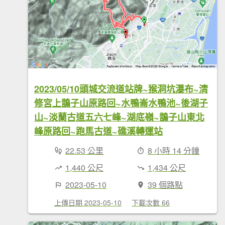
2023/05/10頭城交流道站牌~猴洞坑瀑布~清
修宮上鵲子山原路回~水鴨崙水鴨池~後湖子
山~淡蘭古道五六七峰~湖底嶺~鵲子山東北
峰原路回~跑馬古道~礁溪轉運站
22.53 公里
8 小時 14 分鐘
1,440 公尺
1,434 公尺
2023-05-10
39 個路點
上傳日期 2023-05-10
下載次數 66