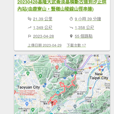
20230428基隆大武崙淡基橫斷古道到汐止烘
內站(由鹿寮山，豎嶺山稜線山徑串連)
21.39 公里
9 小時 39 分鐘
1,349 公尺
1,358 公尺
2023-04-28
55 個路點
上傳日期 2023-04-29
下載次數 17