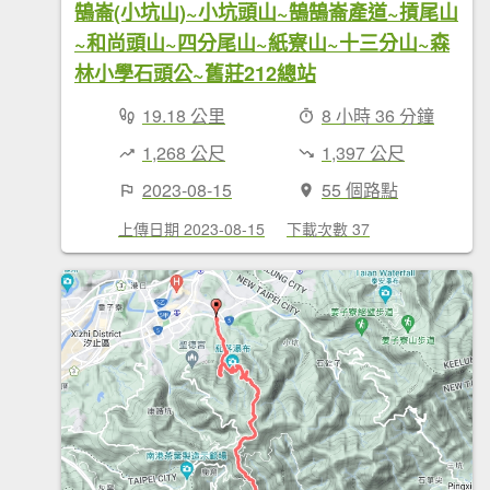
鵠崙(小坑山)~小坑頭山~鵠鵠崙產道~摃尾山
~和尚頭山~四分尾山~紙寮山~十三分山~森
林小學石頭公~舊莊212總站
19.18 公里
8 小時 36 分鐘
1,268 公尺
1,397 公尺
2023-08-15
55 個路點
上傳日期 2023-08-15
下載次數 37