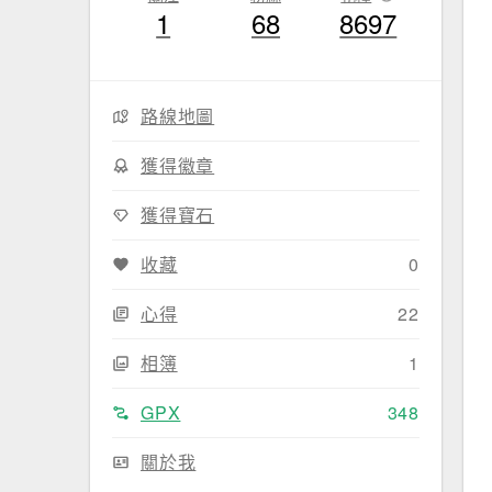
1
68
8697
路線地圖
獲得徽章
獲得寶石
收藏
0
心得
22
相簿
1
GPX
348
關於我