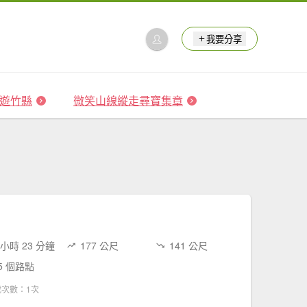
我要分享
 森遊竹縣
微笑山線縱走尋寶集章
 小時 23 分鐘
177 公尺
141 公尺
5 個路點
載次數：1次