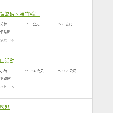
鎮煞碑、輾竹輪）
 分鐘
0 公尺
6 公尺
 個路點
載次數：3次
山活動
 小時
284 公尺
298 公尺
 個路點
載次數：3次
魔趣