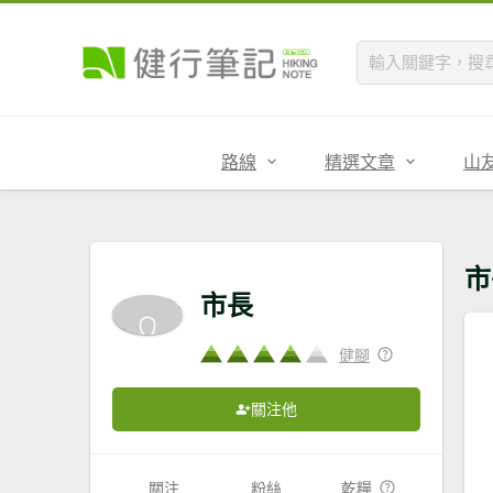
路線
精選文章
山
市
市長
健腳
關注他
關注
粉絲
乾糧