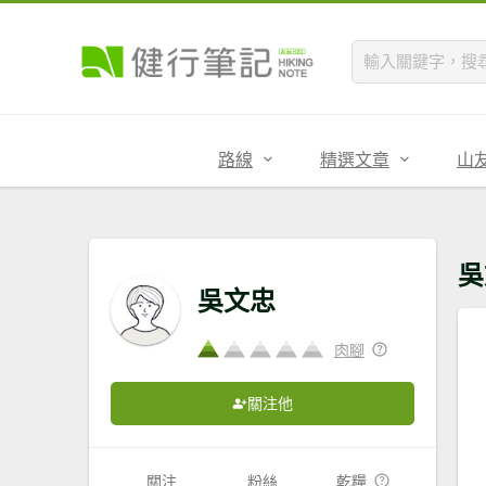
路線
精選文章
山
吳
吳文忠
肉腳
關注他
關注
粉絲
乾糧