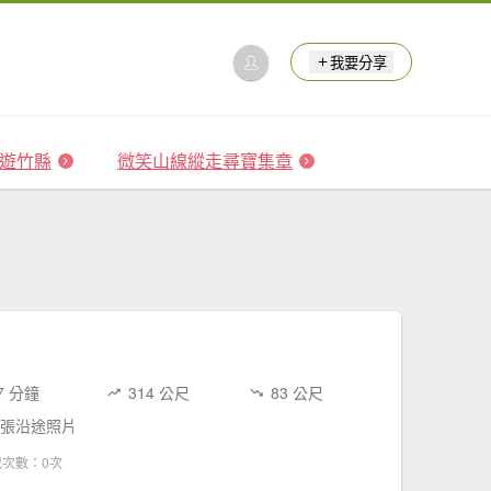
我要分享
 森遊竹縣
微笑山線縱走尋寶集章
7 分鐘
314 公尺
83 公尺
 張沿途照片
載次數：0次