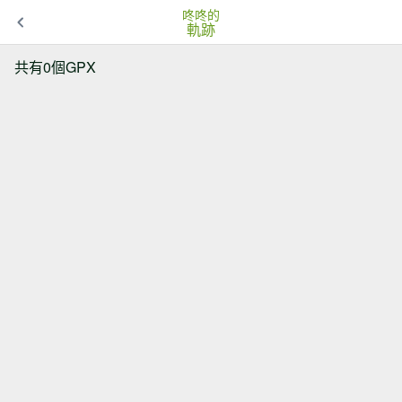
咚咚的
軌跡
共有0個GPX