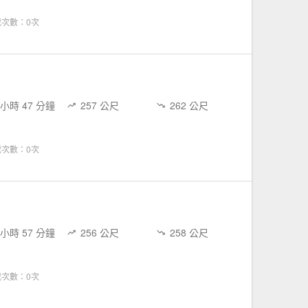
載次數：0次
 小時 47 分鐘
257 公尺
262 公尺
載次數：0次
 小時 57 分鐘
256 公尺
258 公尺
載次數：0次