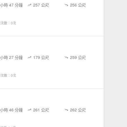
 小時 47 分鐘
257 公尺
256 公尺
載次數：0次
 小時 27 分鐘
179 公尺
259 公尺
載次數：0次
 小時 46 分鐘
261 公尺
262 公尺