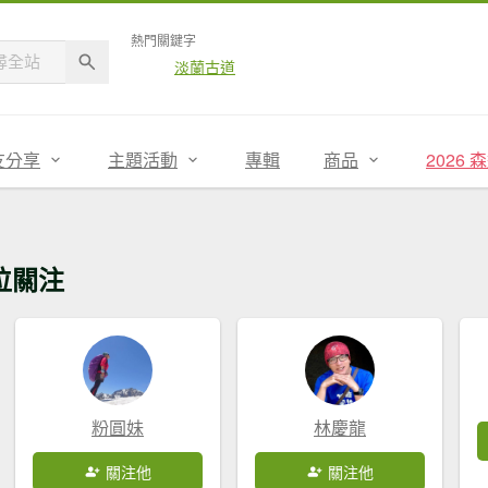
熱門關鍵字
淡蘭古道
友分享
主題活動
專輯
商品
2026
位關注
粉圓妹
林慶龍
關注他
關注他