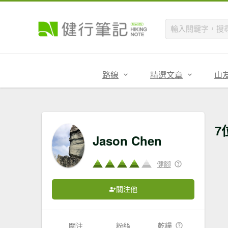
路線
精選文章
山
7
Jason Chen
健腳
關注他
關注
粉絲
乾糧