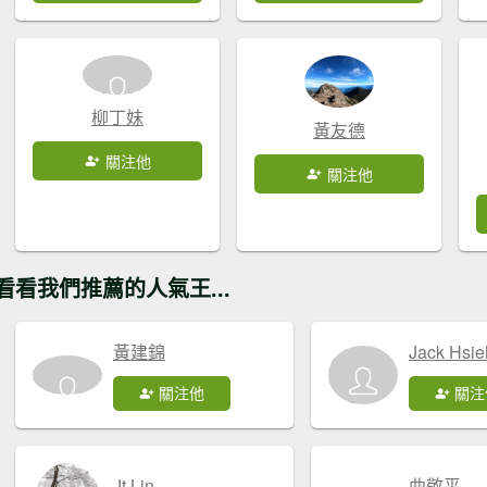
柳丁妹
黃友德
關注他
關注他
看看我們推薦的人氣王...
黃建錦
Jack Hsie
關注他
關注
Jt Lin
曲敬平