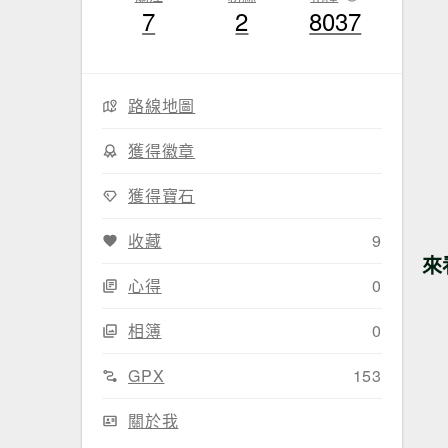
7
2
8037
路線地圖
獲得徽章
獲得寶石
收藏
9
來
心得
0
相簿
0
GPX
153
關於我