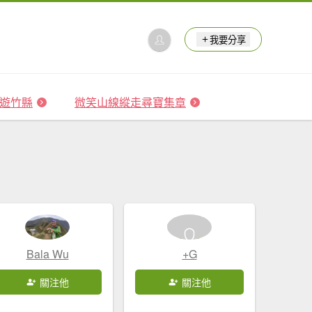
我要分享
 森遊竹縣
微笑山線縱走尋寶集章
Bala Wu
+G
關注他
關注他