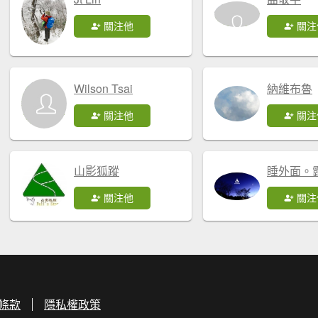
關注他
關注
Wilson Tsai
納維布魯
關注他
關注
山影狐蹤
睡外面。
關注他
關注
條款
隱私權政策