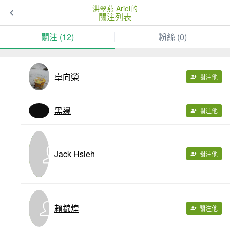
洪翠燕 Ariel的
關注列表
關注 (
12
)
粉絲 (
0
)
卓向榮
關注他
黑邊
關注他
Jack Hsieh
關注他
賴錦煌
關注他