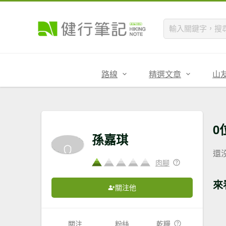
路線
精選文章
山
0
孫嘉琪
還
肉腳
來
關注他
關注
粉絲
乾糧