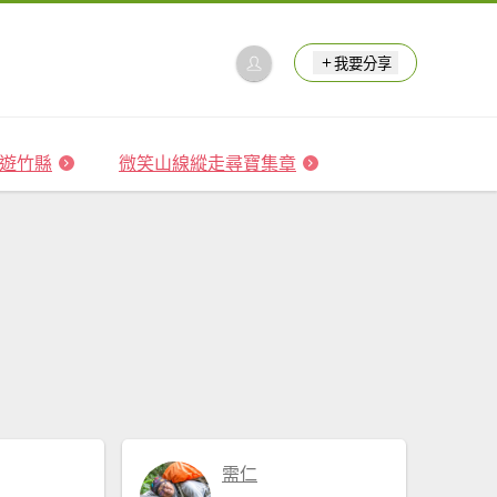
我要分享
 森遊竹縣
微笑山線縱走尋寶集章
需仁