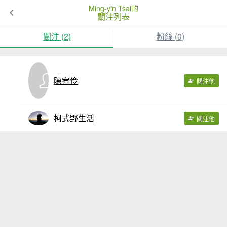
Ming-yin Tsai的
關注列表
關注 (
2
)
粉絲 (
0
)
陳宥伶
關注他
柯式野生活
關注他