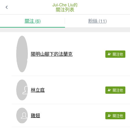
Jui-Che Liu的
關注列表
關注 (
6
)
粉絲 (
11
)
陽明山腳下的法蘭克
關注他
林立庭
關注他
雞翅
關注他