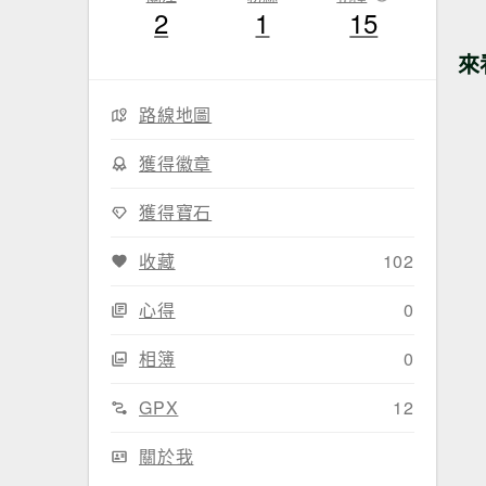
2
1
15
來
路線地圖
獲得徽章
獲得寶石
收藏
102
心得
0
相簿
0
GPX
12
關於我