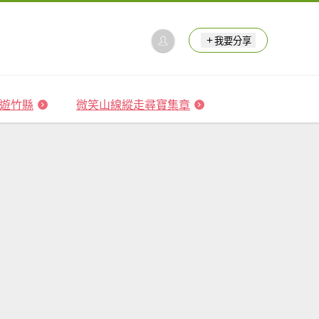
我要分享
 森遊竹縣
微笑山線縱走尋寶集章