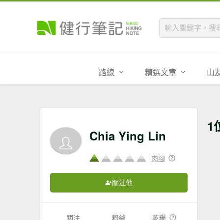
路線
精選文章
山
1
Chia Ying Lin
肉腳
關注他
關注
粉絲
乾糧