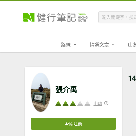
路線
精選文章
山
14
張介禹
山癡
關注他