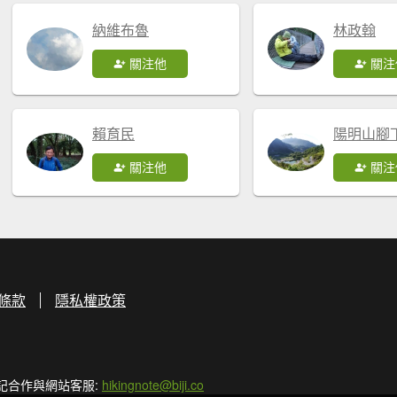
納維布魯
林政翰
關注他
關注
賴育民
陽明山腳
關注他
關注
條款
隱私權政策
記合作與網站客服:
hikingnote@biji.co