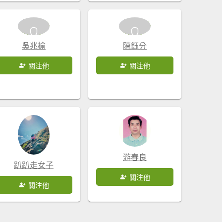
吳兆榆
陳鈺分
關注他
關注他
游春良
趴趴走女子
關注他
關注他