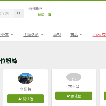
熱門關鍵字
淡蘭古道
友分享
主題活動
專輯
商品
2026
位粉絲
林玉琴
李斯特
關注他
關注他