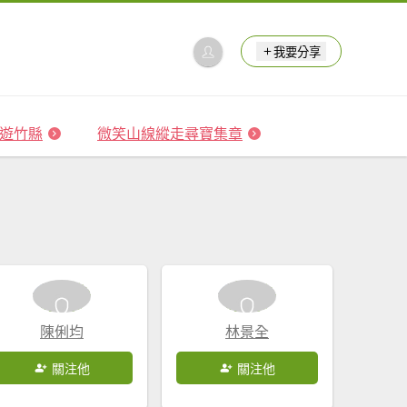
我要分享
 森遊竹縣
微笑山線縱走尋寶集章
陳俐均
林景全
關注他
關注他