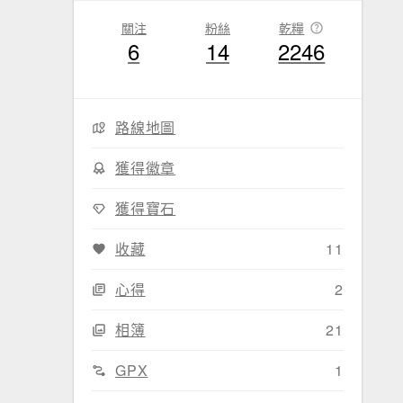
關注
粉絲
乾糧
6
14
2246
路線地圖
獲得徽章
獲得寶石
收藏
11
心得
2
相簿
21
GPX
1