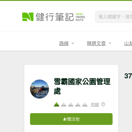
路線
精選文章
山
37
雪霸國家公園管理
處
肉腳
關注他