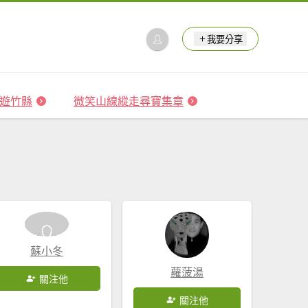
我要分享
 森遊竹縣
微笑山線縱走尋寶集章
蘇小冬
蘿菠湯
關注他
關注他