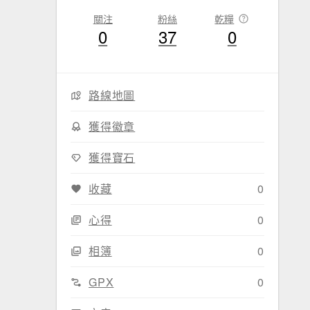
關注
粉絲
乾糧
0
37
0
路線地圖
獲得徽章
獲得寶石
收藏
0
心得
0
相簿
0
GPX
0