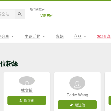
熱門關鍵字
淡蘭古道
友分享
主題活動
專輯
商品
2026
位粉絲
林文毓
Eddie Wang
關注他
關注他