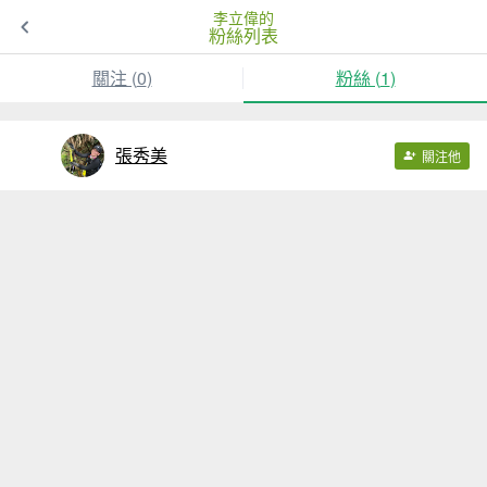
李立偉的
粉絲列表
關注 (
0
)
粉絲 (
1
)
張秀美
關注他