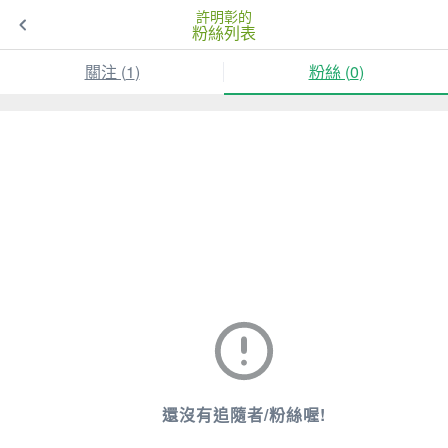
許明彰的
粉絲列表
關注 (
1
)
粉絲 (
0
)
還沒有追隨者/粉絲喔!