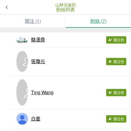
山林沃金的
粉絲列表
關注 (
1
)
粉絲 (
7
)
駱漢鼎
關注他
張瓊元
關注他
Ting Wang
關注他
白墨
關注他