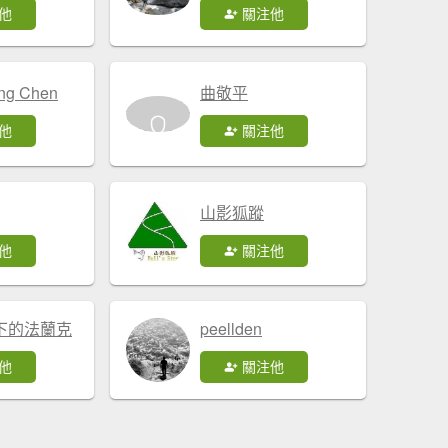
他
關注他
ng Chen
曲敬平
他
關注他
山影狐蹤
他
關注他
下的法蘭克
peellden
他
關注他