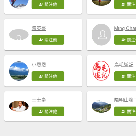
關注他
關注
陳英豪
Ming Cha
關注他
關注
小恩恩
鳥毛遊記
關注他
關注
王士豪
陽明山腳
關注他
關注