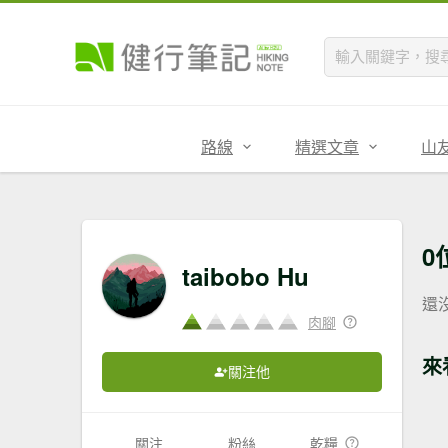
路線
精選文章
山
0
taibobo Hu
還
肉腳
來
關注他
關注
粉絲
乾糧