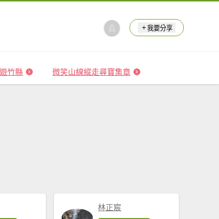
我要分享
 森遊竹縣
微笑山線縱走尋寶集章
林正宸