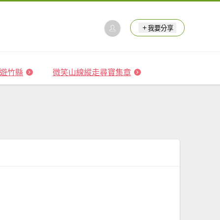
我要分享
 森遊竹縣
微笑山線縱走尋寶集章