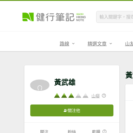
路線
精選文章
山
黃
黃武雄
山癡
關注他
關注
粉絲
乾糧