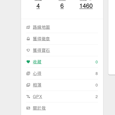
4
6
1460
路線地圖
獲得徽章
獲得寶石
收藏
0
心得
8
相簿
0
GPX
2
關於我