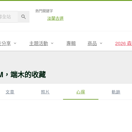
熱門關鍵字
淡蘭古道
友分享
主題活動
專輯
商品
2026
M，端木的收藏
文章
照片
心得
軌跡