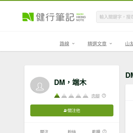
路線
精選文章
山
D
DM，端木
肉腳
關注他
關注
粉絲
乾糧