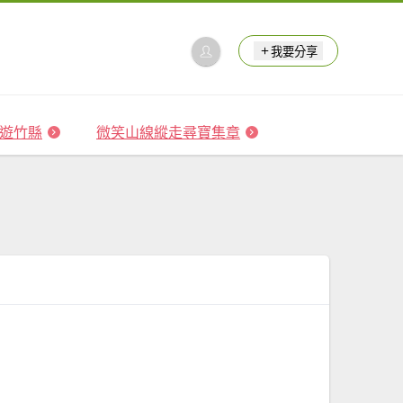
我要分享
 森遊竹縣
微笑山線縱走尋寶集章