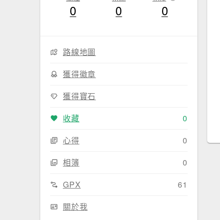
0
0
0
路線地圖
獲得徽章
獲得寶石
收藏
0
心得
0
相簿
0
GPX
61
關於我