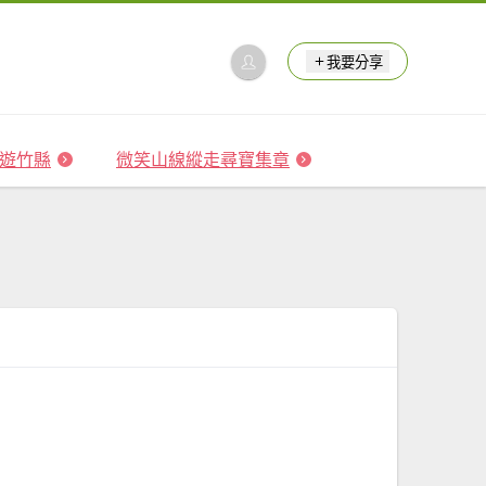
我要分享
 森遊竹縣
微笑山線縱走尋寶集章