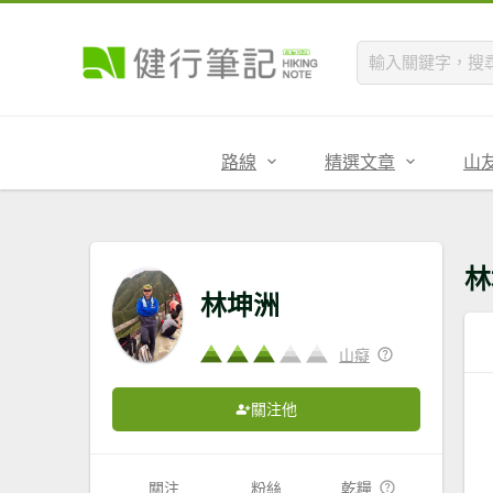
路線
精選文章
山
林
林坤洲
山癡
關注他
關注
粉絲
乾糧