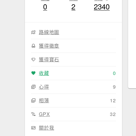
0
2
2340
路線地圖
獲得徽章
獲得寶石
收藏
0
心得
9
相簿
12
GPX
32
關於我