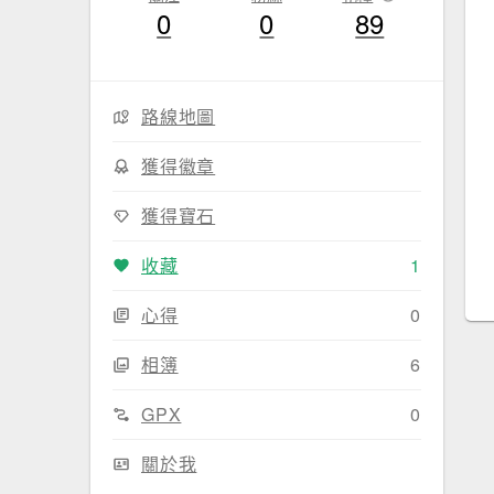
0
0
89
路線地圖
獲得徽章
獲得寶石
收藏
1
心得
0
相簿
6
GPX
0
關於我