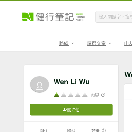
路線
精選文章
山
W
Wen Li Wu
肉腳
關注他
關注
粉絲
乾糧