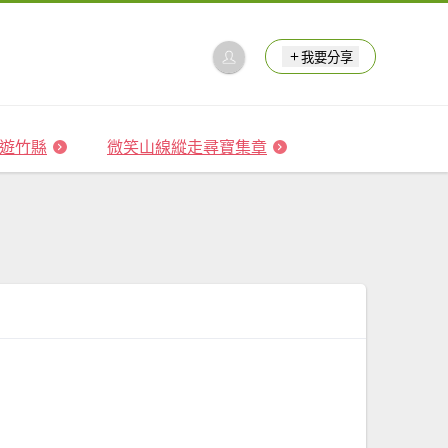
我要分享
 森遊竹縣
微笑山線縱走尋寶集章