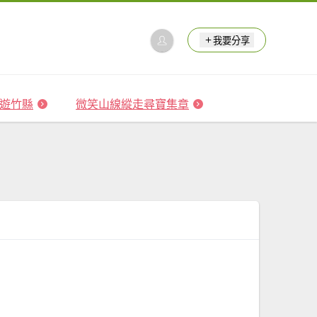
我要分享
 森遊竹縣
微笑山線縱走尋寶集章