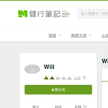
路線
精選文章
山
W
Will
山友
關注他
關注
粉絲
乾糧