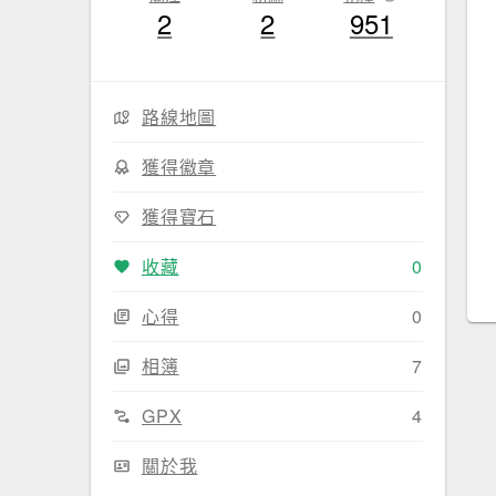
2
2
951
路線地圖
獲得徽章
獲得寶石
收藏
0
心得
0
相簿
7
GPX
4
關於我