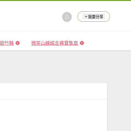
我要分享
 森遊竹縣
微笑山線縱走尋寶集章