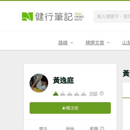
路線
精選文章
山
黃
黃逸庭
肉腳
關注他
關注
粉絲
乾糧