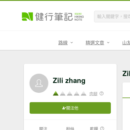
路線
精選文章
山
Z
Zili zhang
肉腳
關注他
關注
粉絲
乾糧