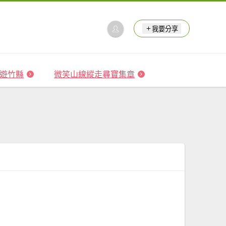
我要分享
 森遊竹縣
微笑山線縱走尋寶集章