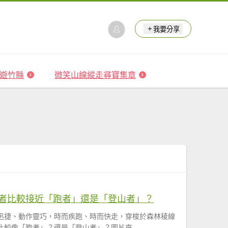
我要分享
 森遊竹縣
微笑山線縱走尋寶集章
者比較接近「跑者」還是「登山者」？
迅捷、動作靈巧，時而疾跑、時而快走，穿梭於森林稜線
較像「跑者」？還是「登山者」？圖片來...