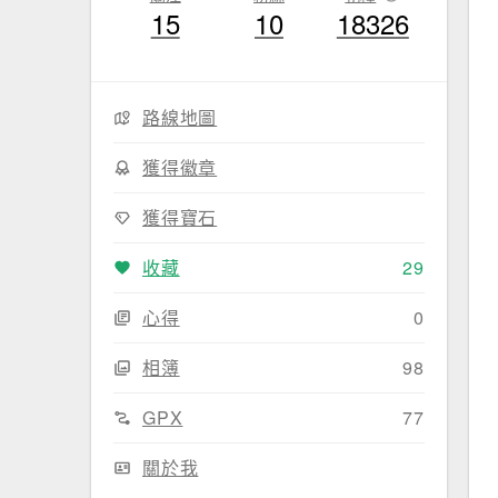
15
10
18326
路線地圖
獲得徽章
獲得寶石
收藏
29
心得
0
相簿
98
GPX
77
關於我