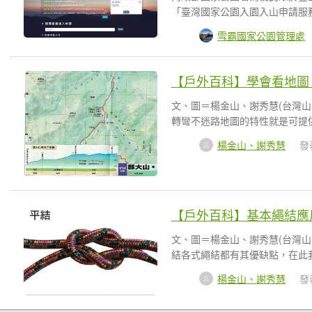
「臺灣國家公園入園入山申請服務
雪霸國家公園管理處
【戶外百科】學會看地圖
文、圖＝楊金山、謝秀慧(台灣
轉彎不迷路地圖的特性就是可提供
楊金山、謝秀慧
發表
【戶外百科】基本繩結應
文、圖＝楊金山、謝秀慧(台灣
結各式繩結都有其優缺點，在此我
楊金山、謝秀慧
發表