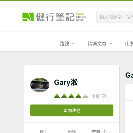
路線
精選文章
山
G
Gary淞
健腳
關注他
關注
粉絲
乾糧