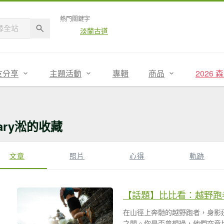
熱門關鍵字
淡蘭古道
友分享
主題活動
專輯
商品
2026
ary淞的收藏
文章
照片
心得
軌跡
【話題】比比看：越野跑
在山徑上奔馳的越野跑者，身影
之間。你是否曾想過，他們究竟比