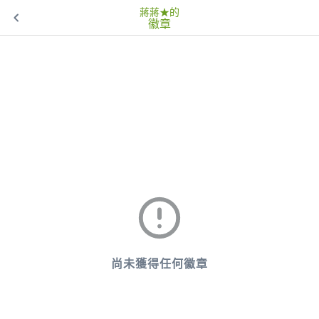
蔣蔣★的
徽章
尚未獲得任何徽章