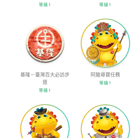
等級1
等級1
基隆－臺灣百大必訪步
阿龍尋寶任務
道
等級1
等級1