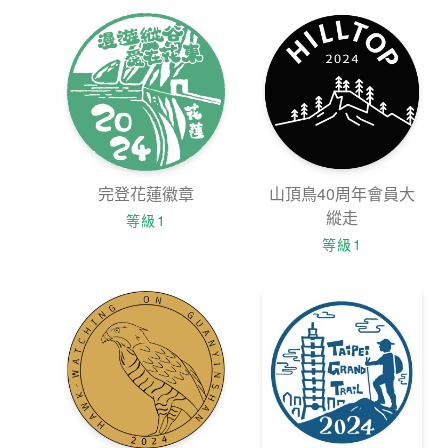
完登花蓮徽章
山頂鳥40周年會員大
縱走
等級1
等級1