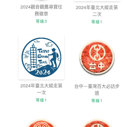
2024觀音觀鷹尋寶任
2024年臺北大縱走第
務徽章
二次
等級3
等級1
2024年臺北大縱走第
台中－臺灣百大必訪步
一次
道
等級1
等級1