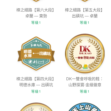
樟之細路【第六大段】
樟之細路【第五大段】
卓蘭 — 東勢
出磺坑 — 卓蘭
等級1
等級1
樟之細路【第四大段】
DK一雙會呼吸的鞋：
明德水庫 — 出磺坑
山野探寶-金級徽章
等級1
等級1