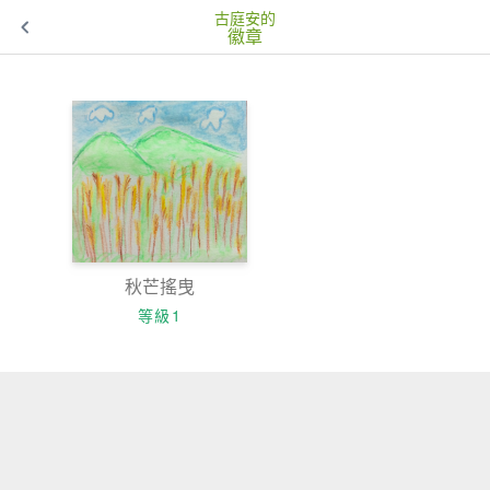
古庭安的
徽章
秋芒搖曳
等級1