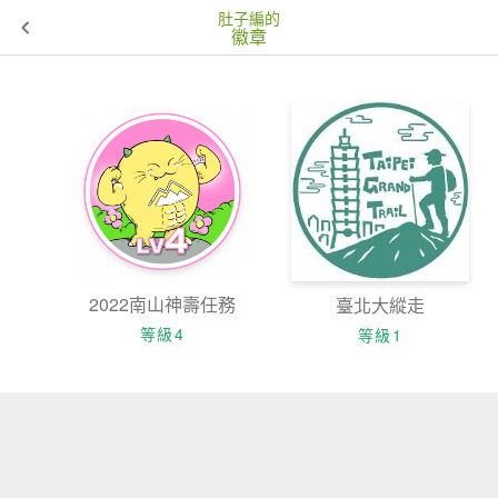
肚子編的
徽章
2022南山神壽任務
臺北大縱走
等級4
等級1